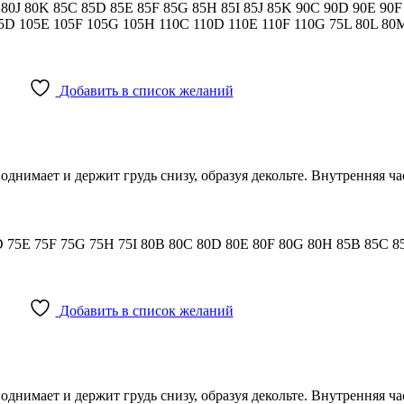
I
80J
80K
85C
85D
85E
85F
85G
85H
85I
85J
85K
90C
90D
90E
90
05D
105E
105F
105G
105H
110C
110D
110E
110F
110G
75L
80L
80
Добавить в список желаний
поднимает и держит грудь снизу, образуя декольте. Внутренняя ч
D
75E
75F
75G
75H
75I
80B
80C
80D
80E
80F
80G
80H
85B
85C
8
Добавить в список желаний
поднимает и держит грудь снизу, образуя декольте. Внутренняя ч