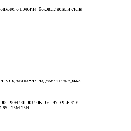
лопкового полотна. Боковые детали стана
ин, которым важны надёжная поддержка,
F
90G
90H
90I
90J
90K
95C
95D
95E
95F
M
85L
75M
75N