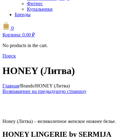
Фитнес
Купальники
Бренды
0
Корзина:
0.00
₽
No products in the cart.
Поиск
HONEY (Литва)
Главная
/
Brands
/
HONEY (Литва)
Возвращение на предыдущую страницу
Honey (Литва) – великолепное женское нижнее белье.
HONEY LINGERIE by SERMIJA