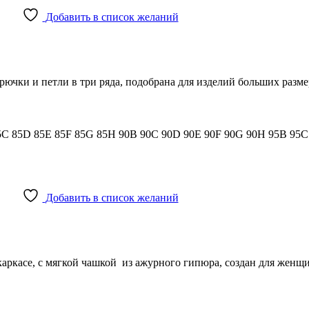
Добавить в список желаний
крючки и петли в три ряда, подобрана для изделий больших разм
5C
85D
85E
85F
85G
85H
90B
90C
90D
90E
90F
90G
90H
95B
95
Добавить в список желаний
аркасе, с мягкой чашкой из ажурного гипюра, создан для женщ