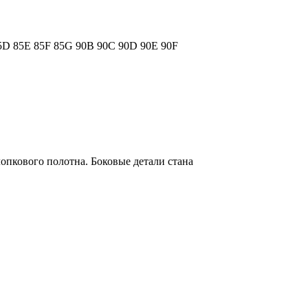
5D
85E
85F
85G
90B
90C
90D
90E
90F
лопкового полотна. Боковые детали стана