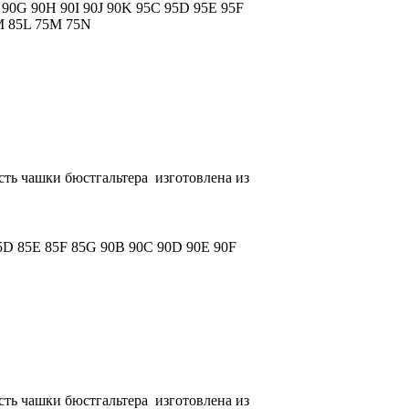
F
90G
90H
90I
90J
90K
95C
95D
95E
95F
M
85L
75M
75N
асть чашки бюстгальтера изготовлена из
5D
85E
85F
85G
90B
90C
90D
90E
90F
асть чашки бюстгальтера изготовлена из