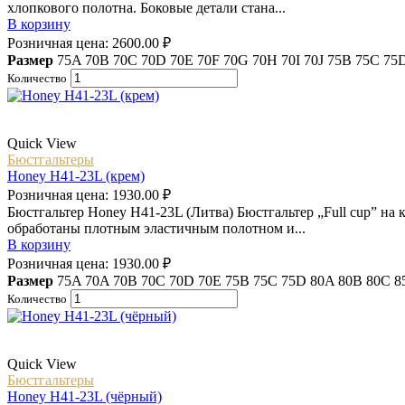
хлопкового полотна. Боковые детали стана...
В корзину
Розничная цена:
2600.00
₽
Размер
75A
70B
70C
70D
70E
70F
70G
70H
70I
70J
75B
75C
75
Количество
Quick View
Бюстгальтеры
Honey H41-23L (крем)
Розничная цена:
1930.00
₽
Бюстгальтер Honey H41-23L (Литва) Бюстгальтер „Full cup” на 
обработаны плотным эластичным полотном и...
В корзину
Розничная цена:
1930.00
₽
Размер
75A
70A
70B
70C
70D
70E
75B
75C
75D
80A
80B
80C
8
Количество
Quick View
Бюстгальтеры
Honey H41-23L (чёрный)