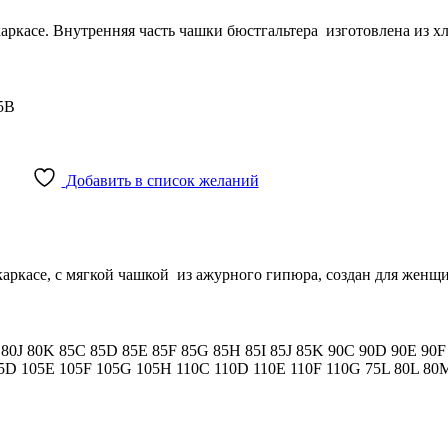
каркасе. Внутренняя часть чашки бюстгальтера изготовлена из х
5B
Добавить в список желаний
аркасе, с мягкой чашкой из ажурного гипюра, создан для женщ
I
80J
80K
85C
85D
85E
85F
85G
85H
85I
85J
85K
90C
90D
90E
90
05D
105E
105F
105G
105H
110C
110D
110E
110F
110G
75L
80L
80