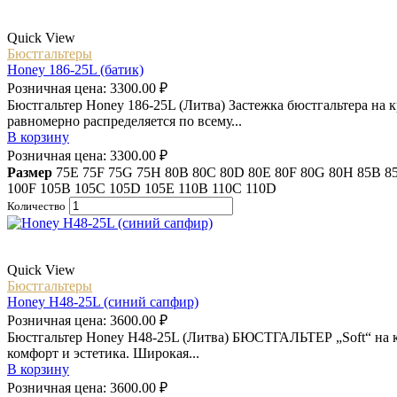
Quick View
Бюстгальтеры
Honey 186-25L (батик)
Розничная цена:
3300.00
₽
Бюстгальтер Honey 186-25L (Литва) Застежка бюстгальтера на 
равномерно распределяется по всему...
В корзину
Розничная цена:
3300.00
₽
Размер
75E
75F
75G
75H
80B
80C
80D
80E
80F
80G
80H
85B
8
100F
105B
105C
105D
105E
110B
110C
110D
Количество
Quick View
Бюстгальтеры
Honey H48-25L (синий сапфир)
Розничная цена:
3600.00
₽
Бюстгальтер Honey H48-25L (Литва) БЮСТГАЛЬТЕР „Soft“ на к
комфорт и эстетика. Широкая...
В корзину
Розничная цена:
3600.00
₽