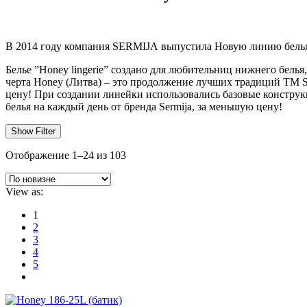
В 2014 году компания SERMIJA выпустила Новую линию бе
Белье ”Honey lingerie” создано для любительниц нижнего бель
черта Honey (Литва) – это продолжение лучших традиций ТМ
цену! При создании линейки использовались базовые констру
белья на каждый день от бренда Sermija, за меньшую цену!
Show Filter
Сортировка:
Отображение 1–24 из 103
самые
недавние
View as:
1
2
3
4
5