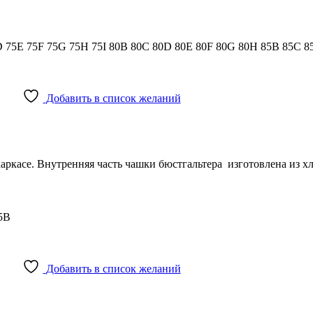
D
75E
75F
75G
75H
75I
80B
80C
80D
80E
80F
80G
80H
85B
85C
8
Добавить в список желаний
каркасе. Внутренняя часть чашки бюстгальтера изготовлена из х
5B
Добавить в список желаний