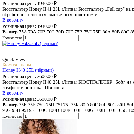
Розничная цена:
1930.00
₽
Бюстгальтер Honey H41-23L (Литва) Бюстгальтер „Full cup” на 
обработаны плотным эластичным полотном и...
В корзину
Розничная цена:
1930.00
₽
Размер
75A
70A
70B
70C
70D
70E
75B
75C
75D
80A
80B
80C
8
Количество
Quick View
Бюстгальтеры
Honey H48-25L (чёрный)
Розничная цена:
3600.00
₽
Бюстгальтер Honey H48-25L (Литва) БЮСТГАЛЬТЕР „Soft“ на к
комфорт и эстетика. Широкая...
В корзину
Розничная цена:
3600.00
₽
Размер
75E
75F
75G
75H
75I
75J
75K
80D
80E
80F
80G
80H
80
95G
95H
95I
95J
100C
100D
100E
100F
100G
100H
100I
105C
1
Количество