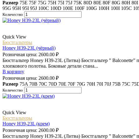
Размер
75E
75F
75G
75H
75I
75J
75K
80D
80E
80F
80G
80H
80
95G
95H
95I
95J
100C
100D
100E
100F
100G
100H
100I
105C
1
Количество
Quick View
Бюстгальтеры
Honey H39-23L (чёрный)
Розничная цена:
2600.00
₽
Бюстгальтер Honey H39-23L (Литва) Бюстгальтер ” Balconette” 
хлопкового полотна. Боковые детали стана...
В корзину
Розничная цена:
2600.00
₽
Размер
75A
70B
70C
70D
70E
70F
70G
70H
70I
70J
75B
75C
75
Количество
Quick View
Бюстгальтеры
Honey H39-23L (крем)
Розничная цена:
2600.00
₽
Бюстгальтер Honey H39-23L (Литва) Бюстгальтер ” Balconette” 