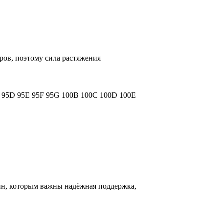
еров, поэтому сила растяжения
C
95D
95E
95F
95G
100B
100C
100D
100E
ин, которым важны надёжная поддержка,