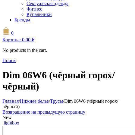
Сексуальная одежда
Фитнес
Купальники
Бренды
0
Корзина:
0.00
₽
No products in the cart.
Поиск
Dim 06W6 (чёрный горох/
чёрный)
Главная
/
Нижнее белье
/
Трусы
/
Dim 06W6 (чёрный горох/
чёрный)
Возвращение на предыдущую страницу
New
lightbox