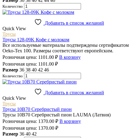
Размер
36
38
40
42
44
46
Количество
Добавить в список желаний
Quick View
Трусы
Трусы 128-09K Кофе с молоком
Все используемые материалы подтверждены сертификатом
Oeko-Tex 100. Размеры соответствуют европейским.
Розничная цена:
1101.00
₽
В корзину
Розничная цена:
1101.00
₽
Размер
36
38
40
42
46
Количество
Добавить в список желаний
Quick View
Трусы
Трусы 10B70 Серебристый пион
Трусы 10B70 Серебристый пион LAUMA (Латвия)
Розничная цена:
1370.00
₽
В корзину
Розничная цена:
1370.00
₽
Размер
36
40
42