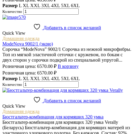
Размер
L
XL
XXL
3XL
4XL
5XL
6XL
Количество
Добавить в список желаний
Quick View
Домашняя одежда
ModeNova 9002/1 (экрю)
Сорочка “ModeNova” 9002/1 Сорочка из нежной микрофибры.
Топ из мягкой эластичной сеточки с кружевом, по бокам с
двух сторон у сорочки подкрой из специальной упругой...
Розничная цена:
6570.00
₽
В корзину
Розничная цена:
6570.00
₽
Размер
L
XL
XXL
3XL
4XL
5XL
6XL
Количество
Добавить в список желаний
Quick View
Домашняя одежда
Бюстгальтер-комбинация для кормящих 320 умка
Бюстгальтер-комбинация для кормящих 320 умка Verally
(Беларусь) Бюстгальтер-комбинация для кормящих матерей из
эластичного хлопкового полотна. Без каркасов. Состав: 92%