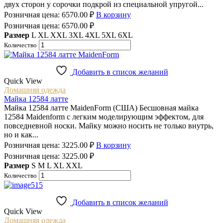
двух сторон у сорочки подкрой из специальной упругой...
Розничная цена:
6570.00
₽
В корзину
Розничная цена:
6570.00
₽
Размер
L
XL
XXL
3XL
4XL
5XL
6XL
Количество
Добавить в список желаний
Quick View
Домашняя одежда
Майка 12584 латте
Майка 12584 латте MaidenForm (США) Бесшовная майка
12584 Maidenform с легким моделирующим эффектом, для
повседневной носки. Майку можно носить не только внутрь,
но и как...
Розничная цена:
3225.00
₽
В корзину
Розничная цена:
3225.00
₽
Размер
S
M
L
XL
XXL
Количество
Добавить в список желаний
Quick View
Домашняя одежда