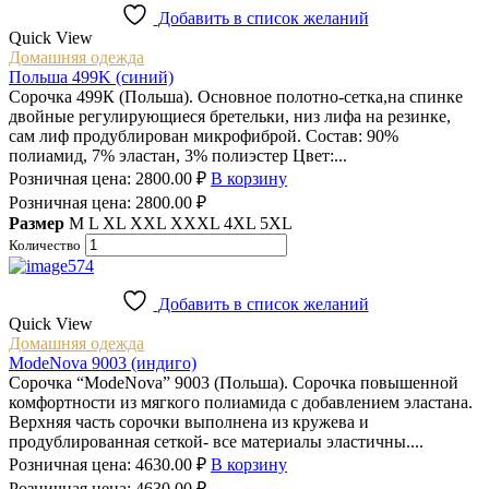
Добавить в список желаний
Quick View
Домашняя одежда
Польша 499K (синий)
Сорочка 499К (Польша). Основное полотно-сетка,на спинке
двойные регулирующиеся бретельки, низ лифа на резинке,
сам лиф продублирован микрофиброй. Состав: 90%
полиамид, 7% эластан, 3% полиэстер Цвет:...
Розничная цена:
2800.00
₽
В корзину
Розничная цена:
2800.00
₽
Размер
M
L
XL
XXL
XXXL
4XL
5XL
Количество
Добавить в список желаний
Quick View
Домашняя одежда
ModeNova 9003 (индиго)
Сорочка “ModeNova” 9003 (Польша). Сорочка повышенной
комфортности из мягкого полиамида с добавлением эластана.
Верхняя часть сорочки выполнена из кружева и
продублированная сеткой- все материалы эластичны....
Розничная цена:
4630.00
₽
В корзину
Розничная цена:
4630.00
₽