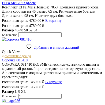
El Fa Mеi 7053 (флёр)
Комплект El Fa Mеi (Польша) 7053. Комплект прямого кроя.
Длина сорочки на 46 размер 65 см. Регулируемые бретели.
Длина халата 98 см. Наличие двух боковых...
Розничная цена:
4780.00
₽
В корзину
Розничная цена:
4780.00
₽
Размер
46
48
50
52
54
Количество
Добавить в список желаний
Quick View
Домашняя одежда
Сорочка 081410
СОРОЧКА 081410 (ROSME) Блеск искусственного шелка и
коралловый розовый цвет создают неповторимую игру света.
А в сочетании с модным цветочным принтом и женственным
кроем придадут...
Розничная цена:
1450.00
₽
В корзину
Розничная цена:
1450.00
₽
Размер
L
S
XL
Количество