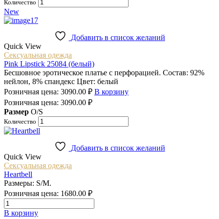
Количество
New
Добавить в список желаний
Quick View
Сексуальная одежда
Pink Lipstick 25084 (белый)
Бесшовное эротическое платье с перфорацией. Состав: 92%
нейлон, 8% спандекс Цвет: белый
Розничная цена:
3090.00
₽
В корзину
Розничная цена:
3090.00
₽
Размер
O/S
Количество
Добавить в список желаний
Quick View
Сексуальная одежда
Heartbell
Размеры: S/M.
Розничная цена:
1680.00
₽
Количество
товара
В корзину