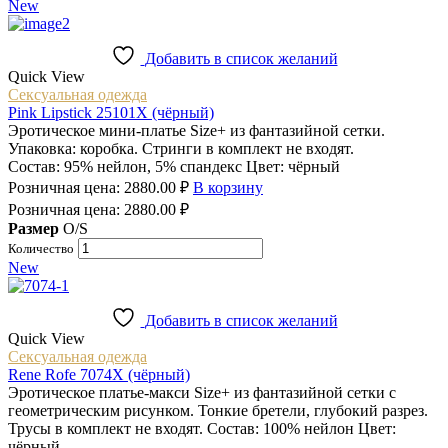
Heartbell
New
Добавить в список желаний
Quick View
Сексуальная одежда
Pink Lipstick 25101X (чёрный)
Эротическое мини-платье Size+ из фантазийной cетки.
Упаковка: коробка. Стринги в комплект не входят.
Состав: 95% нейлон, 5% спандекс Цвет: чёрный
Розничная цена:
2880.00
₽
В корзину
Розничная цена:
2880.00
₽
Размер
O/S
Количество
New
Добавить в список желаний
Quick View
Сексуальная одежда
Rene Rofe 7074X (чёрный)
Эротическое платье-макси Size+ из фантазийной сетки с
геометрическим рисунком. Тонкие бретели, глубокий разрез.
Трусы в комплект не входят. Состав: 100% нейлон Цвет:
чёрный