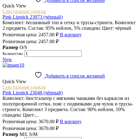
Добавить в список желаний
Quick View
Сексуальная одежда
Pink Lipstick 23073 (чёрный)
Комплект: бесшовный топ в сетку и трусы-стринги. Комплект
2 предмета. Состав: 95% нейлон, 5% спандекс Цвет: чёрный
Розничная цена:
2457.00
₽
В корзину
Розничная цена:
2457.00
₽
Размер
O/S
Количество
New
Добавить в список желаний
Quick View
Сексуальная одежда
Pink Lipstick 23048 (чёрный)
Комплект: бюстгальтер с мягкими чашками без каркасов из
полупрозрачной сетки, пояс с подвязками для чулок и трусы-
стринги. Комплект 3 предмета. Состав: 90% нейлон, 10%
спандекс Цвет:...
Розничная цена:
3670.00
₽
В корзину
Розничная цена:
3670.00
₽
Размер
M/L
S/M