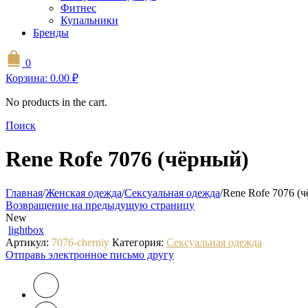
Фитнес
Купальники
Бренды
0
Корзина:
0.00
₽
No products in the cart.
Поиск
Rene Rofe 7076 (чёрный)
Главная
/
Женская одежда
/
Сексуальная одежда
/
Rene Rofe 7076 (
Возвращение на предыдущую страницу
New
lightbox
Артикул:
7076-cherniy
Категория:
Сексуальная одежда
Отправь электронное письмо другу