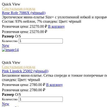
Quick View
Сексуальная одежда
Rene Rofe 7086X (чёрный)
Эротическое мини-платье Size+ c уплотненной юбкой и прозра
Состав: 93% нейлон, 7% спандекс Цвет: чёрный
Розничная цена:
23270.00
₽
В корзину
Розничная цена:
23270.00
₽
Размер
O/S
Количество
New
Quick View
Сексуальная одежда
Pink Lipstick 25002 (чёрный)
Бесшовное мини-платье. Сетка спереди и тонкие поперечные по
спандекс Цвет: чёрный
Розничная цена:
2780.00
₽
В корзину
Розничная цена:
2780.00
₽
Размер
O/S
Количество
New