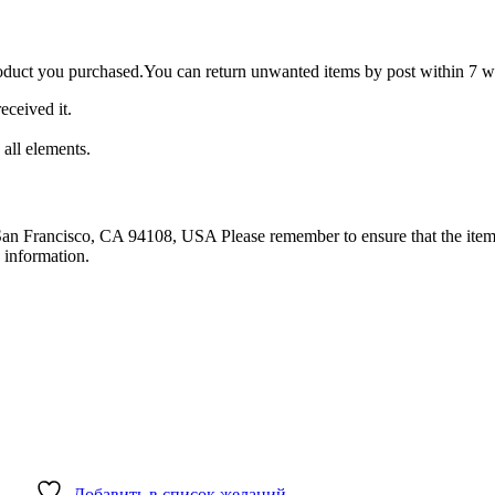
roduct you purchased.You can return unwanted items by post within 7 wo
eceived it.
 all elements.
 San Francisco, CA 94108, USA Please remember to ensure that the item 
 information.
Добавить в список желаний