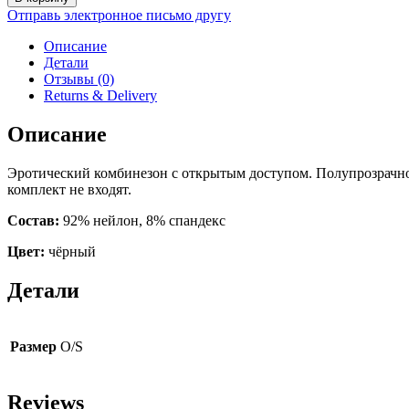
Rene
Отправь электронное письмо другу
Rofe
7076
Описание
(чёрный)
Детали
Отзывы (0)
Returns & Delivery
Описание
Эротический комбинезон c открытым доступом. Полупрозрачное
комплект не входят.
Состав:
92% нейлон, 8% спандекс
Цвет:
чёрный
Детали
Размер
O/S
Reviews