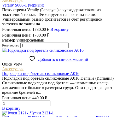
Аксессуары
Verally S006-1 (чёрный)
Пояс- стрепы Verally (Беларусь) с чулкодержателями из
эластичной тесьмы. Фиксируется на шее и на талии.
Универсальный размер достигается за счет регулировок,
застежка по талии на...
Розничная цена:
1780.00
₽
В корзину
Розничная цена:
1780.00
₽
Размер
универсальный
Количество
Добавить в список желаний
Quick View
Аксессуары
Подкладки под бретель силиконовые A016
Подкладки под бретель силиконовые A016 Dentelle (Испания)
Силиконовые подкладки под бретель — незаменимая вещь
для женщин с большим размером груди. Они предотвращают
врезание бретелей в...
Розничная цена:
440.00
₽
Количество
товара
В корзину
Подкладки
Чулки 2121-1
под