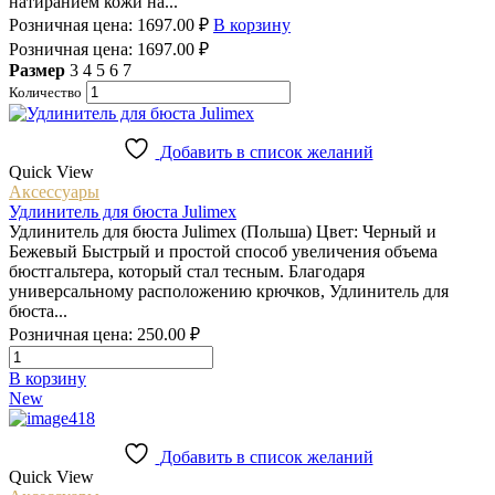
натиранием кожи на...
Розничная цена:
1697.00
₽
В корзину
Розничная цена:
1697.00
₽
Размер
3
4
5
6
7
Количество
Добавить в список желаний
Quick View
Аксессуары
Удлинитель для бюста Julimex
Удлинитель для бюста Julimex (Польша) Цвет: Черный и
Бежевый Быстрый и простой способ увеличения объема
бюстгальтера, который стал тесным. Благодаря
универсальному расположению крючков, Удлинитель для
бюста...
Розничная цена:
250.00
₽
Количество
товара
В корзину
Удлинитель
New
для
бюста
Julimex
Добавить в список желаний
Quick View