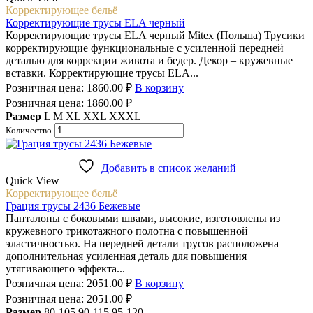
Корректирующее бельё
Корректирующие трусы ELA черный
Корректирующие трусы ELA черный Mitex (Польша) Трусики
корректирующие функциональные с усиленной передней
деталью для коррекции живота и бедер. Декор – кружевные
вставки. Корректирующие трусы ELA...
Розничная цена:
1860.00
₽
В корзину
Розничная цена:
1860.00
₽
Размер
L
M
XL
XXL
XXXL
Количество
Добавить в список желаний
Quick View
Корректирующее бельё
Грация трусы 2436 Бежевые
Панталоны с боковыми швами, высокие, изготовлены из
кружевного трикотажного полотна с повышенной
эластичностью. На передней детали трусов расположена
дополнительная усиленная деталь для повышения
утягивающего эффекта...
Розничная цена:
2051.00
₽
В корзину
Розничная цена:
2051.00
₽
Размер
80-105
90-115
95-120