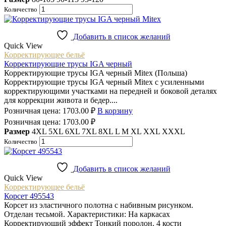
Количество
Добавить в список желаний
Quick View
Корректирующее бельё
Корректирующие трусы IGA черный
Корректирующие трусы IGA черный Mitex (Польша)
Корректирующие трусы IGA черный Mitex с усиленными
корректирующими участками на передней и боковой деталях
для коррекции живота и бедер....
Розничная цена:
1703.00
₽
В корзину
Розничная цена:
1703.00
₽
Размер
4XL
5XL
6XL
7XL
8XL
L
M
XL
XXL
XXXL
Количество
Добавить в список желаний
Quick View
Корректирующее бельё
Корсет 495543
Корсет из эластичного полотна с набивным рисунком.
Отделан тесьмой. Характеристики: На каркасах
Корректирующий эффект Тонкий поролон. 4 кости