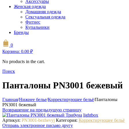
Аксессуары
Женская одежда
Домашняя одежда
Сексуальная одежда
Фитнес
Купальники
Бренды
0
Корзина:
0.00
₽
No products in the cart.
Поиск
Панталоны PN3001 бежевый
Главная
/
Нижнее белье
/
Корректирующее бельё
/
Панталоны
PN3001 бежевый
Возвращение на предыдущую страницу
lightbox
Артикул:
PN3001-bezhevyj
Категория:
Корректирующее бельё
Отправь электронное письмо другу