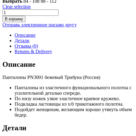
Выбрать
84 - 108
88 - 112
Clear selection
Количество
товара
В корзину
Панталоны
Отправь электронное письмо другу
PN3001
бежевый
Описание
Детали
Отзывы (0)
Returns & Delivery
Описание
Панталоны PN3001 бежевый Трибуна (Россия)
Панталоны из эластичного функционального полотна с
усилительной деталью спереди.
По низу ножек узкое эластичное краевое кружево.
Подкладка ластовицы из х/б трикотажного полотна.
Подойдет женщинам, желающим хорошо утянуть объем
бедер.
Детали