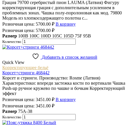
Грация 79700 серебристый пион LAUMA (Латвия) Фигуру
корректирующая грация с дополнительным усилением в
проблемных зонах. Чашка полу-поролоновая как мод. 79800
Модель из хлопкосодержащего полотна с...
Розничная цена:
5700.00
₽
В корзину
Розничная цена:
5700.00
₽
Размер
100B
100C
100D
105C
105D
75F
95B
Количество
Добавить в список желаний
Quick View
Корректирующее бельё
Корсет+стринги 468442
Корсет и стринги. Производство: Rosme (Латвия)
Характеристики: впереди застежка кости по вертикали Чашка
Push-up ручное кружево по чашке и бочкам Корректирующий
эффект
Розничная цена:
3451.00
₽
В корзину
Розничная цена:
3451.00
₽
Размер
75A-38
Количество