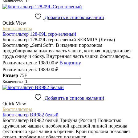
Количество
Добавить в список желаний
Quick View
Бюстгальтеры
Бюстгальтер 128-09L серо-зеленый
Бюстгальтер 128-09L серо-зеленый SERMIJA (Литва)
Бюстгальтер „Semi Soft“. В изделии поролоном
продублирована нижняя часть чашки, которая поддерживает
грудь снизу и сбоку. Внутренняя часть чашки бюстгальтера...
Розничная цена:
1989.00
₽
В корзину
Розничная цена:
1989.00
₽
Размер
75E
Количество
Добавить в список желаний
Quick View
Бюстгальтеры
Бюстгальтер BR982 белый
Бюстгальтер BR982 белый Трибуна (Россия) Полностью
кружевные чашки с необычной красивой линией перехода
фестонного края чашки в бретель. Крой поролона позволяет
скрыть проблемные области подмышек....