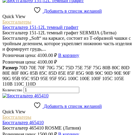
Добавить в список желаний
Quick View
Бюстгальтеры
Бюстгальтер 151-12L темный графит
Бюстгальтер 151-12L темный графит SERMIJA (Литва)
Бюстгальтер „Soft“ на каркасе, состоит из Т-образной чашки с
тройным делением, которое укрепляет нижнюю часть изделия
и формирует грудь,...
Розничная цена:
4100.00
₽
В корзину
Розничная цена:
4100.00
₽
Размер
70D
70E
70F
70G
75C
75D
75E
75F
75G
80B
80C
80D
80E
80F
80G
85B
85C
85D
85E
85F
85G
90B
90C
90D
90E
90F
90G
95B
95C
95D
95E
95F
95G
100C
100E
100F
105C
105E
110B
110C
110D
Количество
Добавить в список желаний
Quick View
Бюстгальтеры
Бюстгальтер 465410
Бюстгальтер 465410 ROSME (Латвия)
Розничная цена:
1500.00
₽
В корзину