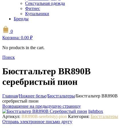
Сексуальная одежда
Фитнес
Купальники
Бренды
0
Корзина:
0.00
₽
No products in the cart.
Поиск
Бюстгальтер BR890B
серебристый пион
Главная
/
Нижнее белье
/
Бюстгальтеры
/
Бюстгальтер BR890B
серебристый пион
Возвращение на предыдущую страницу
lightbox
Артикул:
BR890B-serebristyj-pion
Категория:
Бюстгальтеры
Отправь электронное письмо другу