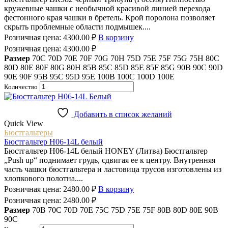
кружевные чашки с необычной красивой линией перехода
фестонного края чашки в бретель. Крой поролона позволяет
скрыть проблемные области подмышек....
Розничная цена:
4300.00
₽
В корзину
Розничная цена:
4300.00
₽
Размер
70C
70D
70E
70F
70G
70H
75D
75E
75F
75G
75H
80C
80D
80E
80F
80G
80H
85B
85C
85D
85E
85F
85G
90B
90C
90D
90E
90F
95B
95C
95D
95E
100B
100C
100D
100E
Количество
Добавить в список желаний
Quick View
Бюстгальтеры
Бюстгальтер H06-14L белый
Бюстгальтер H06-14L белый HONEY (Литва) Бюстгальтер
„Push up“ поднимает грудь, сдвигая ее к центру. Внутренняя
часть чашки бюстгальтера и ластовица трусов изготовлены из
хлопкового полотна....
Розничная цена:
2480.00
₽
В корзину
Розничная цена:
2480.00
₽
Размер
70B
70C
70D
70E
75C
75D
75E
75F
80B
80D
80E
90B
90C