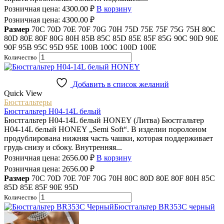
Розничная цена:
4300.00
₽
В корзину
Розничная цена:
4300.00
₽
Размер
70C
70D
70E
70F
70G
70H
75D
75E
75F
75G
75H
80C
80D
80E
80F
80G
80H
85B
85C
85D
85E
85F
85G
90C
90D
90E
90F
95B
95C
95D
95E
100B
100C
100D
100E
Количество
Добавить в список желаний
Quick View
Бюстгальтеры
Бюстгальтер H04-14L белый
Бюстгальтер H04-14L белый HONEY (Литва) Бюстгальтер
H04-14L белый HONEY „Semi Soft“. В изделии поролоном
продублирована нижняя часть чашки, которая поддерживает
грудь снизу и сбоку. Внутренняя...
Розничная цена:
2656.00
₽
В корзину
Розничная цена:
2656.00
₽
Размер
70C
70D
70E
70F
70G
70H
80C
80D
80E
80F
80H
85C
85D
85E
85F
90E
95D
Количество
Бюстгальтер BR353C черный