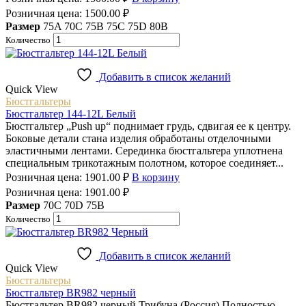
Розничная цена:
1500.00
₽
Размер
75A
70C
75B
75C
75D
80B
Количество
Добавить в список желаний
Quick View
Бюстгальтеры
Бюстгальтер 144-12L Белый
Бюстгальтер „Push up“ поднимает грудь, сдвигая ее к центру.
Боковые детали стана изделия обработаны отделочными
эластичными лентами. Серединка бюстгальтера уплотнена
специальным трикотажным полотном, которое соединяет...
Розничная цена:
1901.00
₽
В корзину
Розничная цена:
1901.00
₽
Размер
70C
70D
75B
Количество
Добавить в список желаний
Quick View
Бюстгальтеры
Бюстгальтер BR982 черный
Бюстгальтер BR982 черный Трибуна (Россия) Полностью