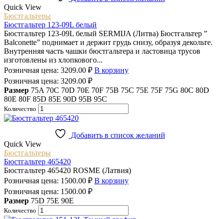
Quick View
Бюстгальтеры
Бюстгальтер 123-09L белый
Бюстгальтер 123-09L белый SERMIJA (Литва) Бюстгальтер ”
Balconette” поднимает и держит грудь снизу, образуя декольте.
Внутренняя часть чашки бюстгальтера и ластовица трусов
изготовлены из хлопкового...
Розничная цена:
3209.00
₽
В корзину
Розничная цена:
3209.00
₽
Размер
75A
70C
70D
70E
70F
75B
75C
75E
75F
75G
80C
80D
80E
80F
85D
85E
90D
95B
95C
Количество
Добавить в список желаний
Quick View
Бюстгальтеры
Бюстгальтер 465420
Бюстгальтер 465420 ROSME (Латвия)
Розничная цена:
1500.00
₽
В корзину
Розничная цена:
1500.00
₽
Размер
75D
75E
90E
Количество