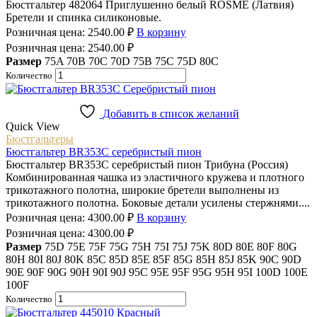
Бюстгальтер 482064 Приглушенно белый ROSME (Латвия)
Бретели и спинка силиконовые.
Розничная цена:
2540.00
₽
В корзину
Розничная цена:
2540.00
₽
Размер
75A
70B
70C
70D
75B
75C
75D
80C
Количество
Добавить в список желаний
Quick View
Бюстгальтеры
Бюстгальтер BR353C серебристый пион
Бюстгальтер BR353C серебристый пион Трибуна (Россия)
Комбинированная чашка из эластичного кружева и плотного
трикотажного полотна, широкие бретели выполнены из
трикотажного полотна. Боковые детали усилены стержнями....
Розничная цена:
4300.00
₽
В корзину
Розничная цена:
4300.00
₽
Размер
75D
75E
75F
75G
75H
75I
75J
75K
80D
80E
80F
80G
80H
80I
80J
80K
85C
85D
85E
85F
85G
85H
85J
85K
90C
90D
90E
90F
90G
90H
90I
90J
95C
95E
95F
95G
95H
95I
100D
100E
100F
Количество