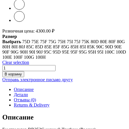
Розничная цена:
4300.00
₽
Размер
Выбрать
75D
75E
75F
75G
75H
75I
75J
75K
80D
80E
80F
80G
80H
80I
80J
85C
85D
85E
85F
85G
85H
85I
85K
90C
90D
90E
90F
90G
90H
90I
90J
95C
95D
95E
95F
95G
95H
95I
100C
100D
100E
100F
100G
100H
Clear selection
Количество
товара
В корзину
Бюстгальтер
Отправь электронное письмо другу
BR353C
черный
Описание
Детали
Отзывы (0)
Returns & Delivery
Описание