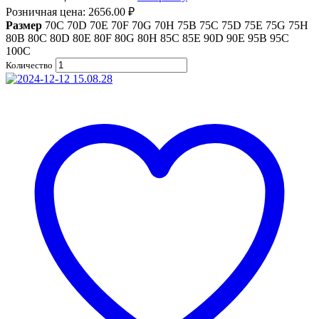
Розничная цена:
2656.00
₽
Размер
70C
70D
70E
70F
70G
70H
75B
75C
75D
75E
75G
75H
80B
80C
80D
80E
80F
80G
80H
85C
85E
90D
90E
95B
95C
100C
Количество