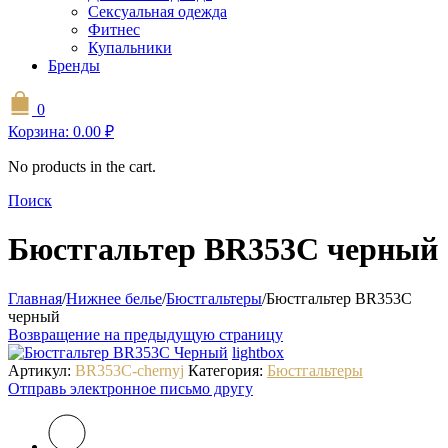
Сексуальная одежда
Фитнес
Купальники
Бренды
0
Корзина:
0.00
₽
No products in the cart.
Поиск
Бюстгальтер BR353C черный
Главная
/
Нижнее белье
/
Бюстгальтеры
/
Бюстгальтер BR353C
черный
Возвращение на предыдущую страницу
lightbox
Артикул:
BR353C-chernyj
Категория:
Бюстгальтеры
Отправь электронное письмо другу