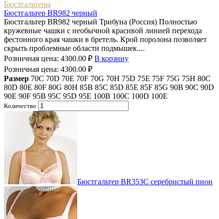
Бюстгальтеры
Бюстгальтер BR982 черный
Бюстгальтер BR982 черный Трибуна (Россия) Полностью
кружевные чашки с необычной красивой линией перехода
фестонного края чашки в бретель. Крой поролона позволяет
скрыть проблемные области подмышек....
Розничная цена:
4300.00
₽
В корзину
Розничная цена:
4300.00
₽
Размер
70C
70D
70E
70F
70G
70H
75D
75E
75F
75G
75H
80C
80D
80E
80F
80G
80H
85B
85C
85D
85E
85F
85G
90B
90C
90D
90E
90F
95B
95C
95D
95E
100B
100C
100D
100E
Количество
Бюстгальтер BR353C серебристый пион