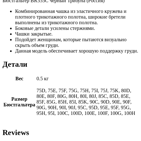
Бюстгальтер BR353C черный Трибуна (Россия)
Комбинированная чашка из эластичного кружева и
плотного трикотажного полотна, широкие бретели
выполнены из трикотажного полотна.
Боковые детали усилены стержнями.
Чашки закрытые.
Подойдет женщинам, которые пытаются визуально
скрыть объем груди.
Данная модель обеспечивает хорошую поддержку груди.
Детали
Вес
0.5 кг
75D, 75E, 75F, 75G, 75H, 75I, 75J, 75K, 80D,
80E, 80F, 80G, 80H, 80I, 80J, 85C, 85D, 85E,
Размер
85F, 85G, 85H, 85I, 85K, 90C, 90D, 90E, 90F,
Бюстгальтера
90G, 90H, 90I, 90J, 95C, 95D, 95E, 95F, 95G,
95H, 95I, 100C, 100D, 100E, 100F, 100G, 100H
Reviews