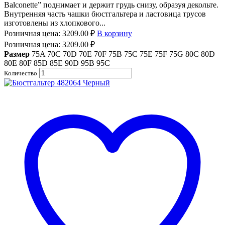
Balconette” поднимает и держит грудь снизу, образуя декольте.
Внутренняя часть чашки бюстгальтера и ластовица трусов
изготовлены из хлопкового...
Розничная цена:
3209.00
₽
В корзину
Розничная цена:
3209.00
₽
Размер
75A
70C
70D
70E
70F
75B
75C
75E
75F
75G
80C
80D
80E
80F
85D
85E
90D
95B
95C
Количество