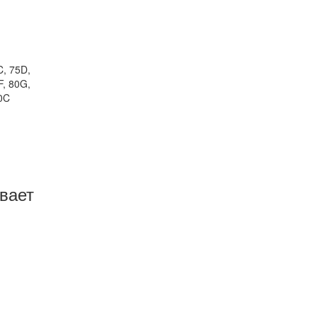
C, 75D,
F, 80G,
0C
вает