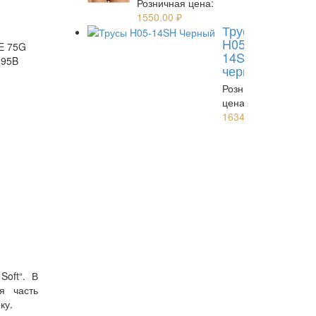
Розничная цена:
1550.00
₽
Трусы
H05-
5E
75G
14SH
E
95B
черный
Розничная
цена:
1634.00
₽
oft“. В
я часть
ку.