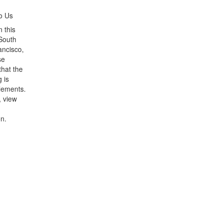
to Us
n this
South
ancisco,
se
hat the
 is
elements.
, view
n.