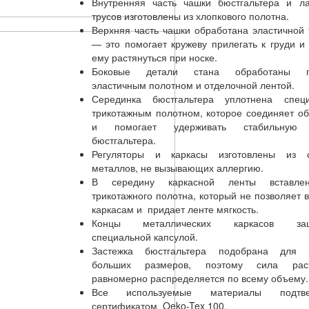
Внутренняя часть чашки бюстгальтера и ла
трусов изготовлены из хлопкового полотна.
Верхняя часть чашки обработана эластичной
— это помогает кружеву прилегать к груди и
ему растянуться при носке.
Боковые детали стана обработаны п
эластичным полотном и отделочной лентой.
Серединка бюстгальтера уплотнена спец
трикотажным полотном, которое соединяет о
и помогает удерживать стабильную
бюстгальтера.
Регуляторы и каркасы изготовлены из 
металлов, не вызывающих аллергию.
В середину каркасной ленты вставле
трикотажного полотна, который не позволяет 
каркасам и придает ленте мягкость.
Концы металлических каркасов за
специальной капсулой.
Застежка бюстгальтера подобрана для 
больших размеров, поэтому сила раст
равномерно распределяется по всему объему.
Все используемые материалы подтве
сертификатом Oeko-Tex 100.