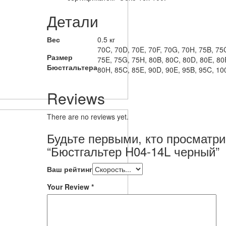
Детали
Вес
0.5 кг
70C, 70D, 70E, 70F, 70G, 70H, 75B, 75
Размер
75E, 75G, 75H, 80B, 80C, 80D, 80E, 80
Бюстгальтера
80H, 85C, 85E, 90D, 90E, 95B, 95C, 10
Reviews
There are no reviews yet.
Будьте первыми, кто просматри
“Бюстгальтер H04-14L черный”
Ваш рейтинг
Your Review
*