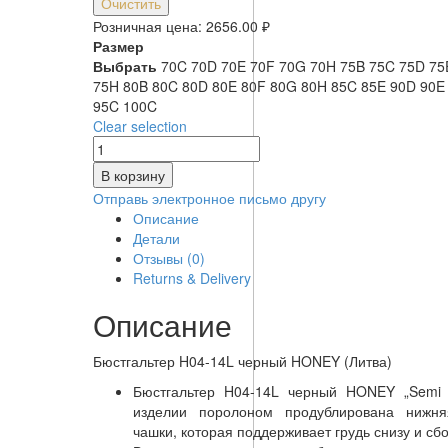
Очистить
Розничная цена:
2656.00
₽
Размер
Выбрать
70C
70D
70E
70F
70G
70H
75B
75C
75D
7
75H
80B
80C
80D
80E
80F
80G
80H
85C
85E
90D
90
95C
100C
Clear selection
Количество
товара
В корзину
Бюстгальтер
Отправь электронное письмо другу
H04-
Описание
14L
Детали
черный
Отзывы (0)
Returns & Delivery
Описание
Бюстгальтер H04-14L черный HONEY (Литва)
Бюстгальтер H04-14L черный HONEY „Semi S
изделии поролоном продублирована нижня
чашки, которая поддерживает грудь снизу и сбо