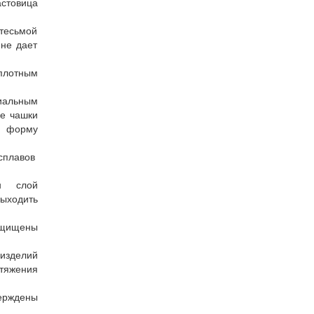
стовица
 тесьмой
 не дает
лотным
иальным
бе чашки
 форму
сплавов
н слой
выходить
щищены
изделий
яжения
рждены