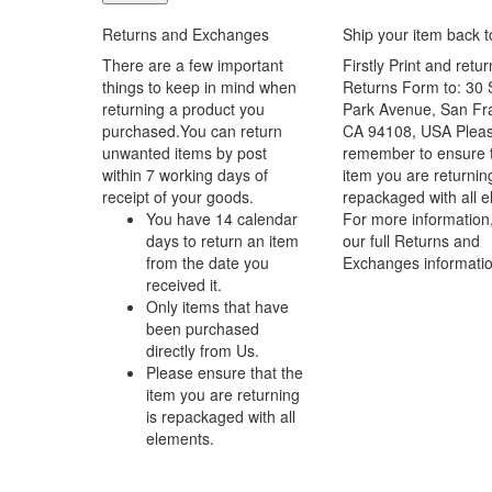
Returns and Exchanges
Ship your item back 
There are a few important
Firstly Print and retur
things to keep in mind when
Returns Form to: 30 
returning a product you
Park Avenue, San Fr
purchased.You can return
CA 94108, USA Plea
unwanted items by post
remember to ensure t
within 7 working days of
item you are returning
receipt of your goods.
repackaged with all 
You have 14 calendar
For more information
days to return an item
our full Returns and
from the date you
Exchanges informatio
received it.
Only items that have
been purchased
directly from Us.
Please ensure that the
item you are returning
is repackaged with all
elements.