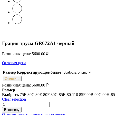
Грация-трусы GR672A1 черный
Розничная цена:
5600.00
₽
Оптовая цена
Размер Корректирующее билье
Очистить
Розничная цена:
5600.00
₽
Размер
Выбрать
75E
80C
80E
80F
80G
85E-80-110
85F
90B
90C
90H-85
Clear selection
Количество
товара
В корзину
Грация-
Отправь электронное письмо другу