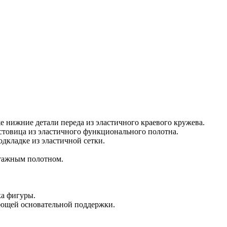
же нижние детали переда из эластичного краевого кружева.
астовица из эластичного функционального полотна.
одкладке из эластичной сетки.
отажным полотном.
ка фигуры.
ующей основательной поддержки.