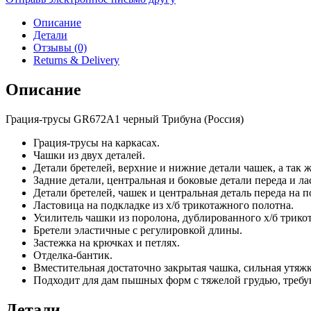
трусы
GR672A1
Описание
черный
Детали
Отзывы (0)
Returns & Delivery
Описание
Грация-трусы GR672A1 черный Трибуна (Россия)
Грация-трусы на каркасах.
Чашки из двух деталей.
Детали бретелей, верхние и нижние детали чашек, а так 
Задние детали, центральная и боковые детали переда и л
Детали бретелей, чашек и центральная деталь переда на п
Ластовица на подкладке из х/б трикотажного полотна.
Усилитель чашки из поролона, дублированного х/б трик
Бретели эластичные с регулировкой длины.
Застежка на крючках и петлях.
Отделка-бантик.
Вместительная достаточно закрытая чашка, сильная утяж
Подходит для дам пышных форм с тяжелой грудью, треб
Детали