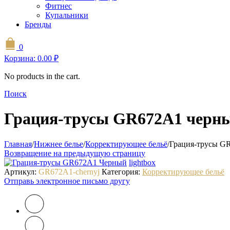
Фитнес
Купальники
Бренды
0
Корзина:
0.00
₽
No products in the cart.
Поиск
Грация-трусы GR672A1 черн
Главная
/
Нижнее белье
/
Корректирующее бельё
/
Грация-трусы G
Возвращение на предыдущую страницу
lightbox
Артикул:
GR672A1-chernyj
Категория:
Корректирующее бельё
Отправь электронное письмо другу