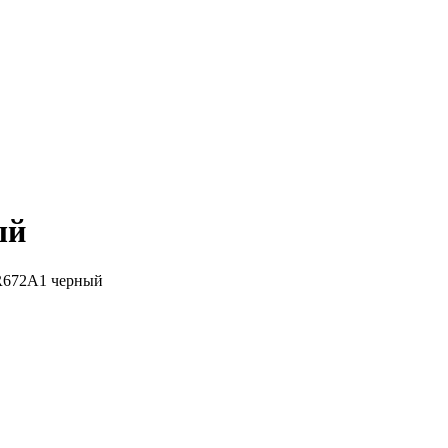
ый
R672A1 черный