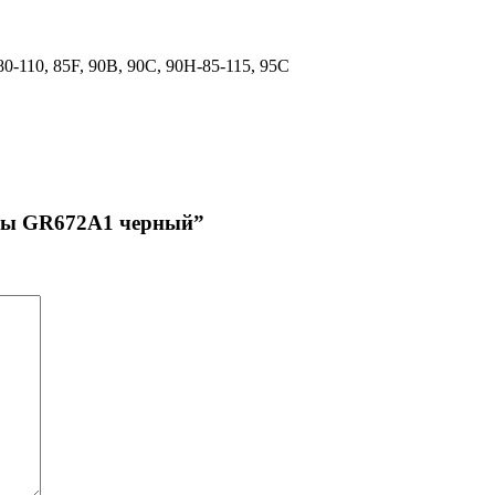
80-110, 85F, 90B, 90C, 90H-85-115, 95C
усы GR672A1 черный”