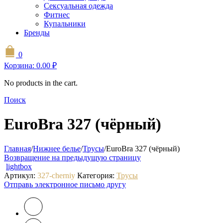
Сексуальная одежда
Фитнес
Купальники
Бренды
0
Корзина:
0.00
₽
No products in the cart.
Поиск
EuroBra 327 (чёрный)
Главная
/
Нижнее белье
/
Трусы
/
EuroBra 327 (чёрный)
Возвращение на предыдущую страницу
lightbox
Артикул:
327-cherniy
Категория:
Трусы
Отправь электронное письмо другу