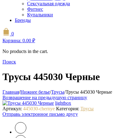
Сексуальная одежда
Фитнес
Купальники
Бренды
0
Корзина:
0.00
₽
No products in the cart.
Поиск
Трусы 445030 Черные
Главная
/
Нижнее белье
/
Трусы
/
Трусы 445030 Черные
Возвращение на предыдущую страницу
lightbox
Артикул:
445030-chernye
Категория:
Трусы
Отправь электронное письмо другу