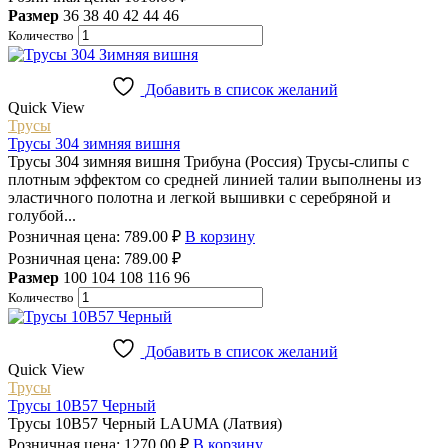
Размер
36
38
40
42
44
46
Количество
Добавить в список желаний
Quick View
Трусы
Трусы 304 зимняя вишня
Трусы 304 зимняя вишня Трибуна (Россия) Трусы-слипы с
плотным эффектом со средней линией талии выполнены из
эластичного полотна и легкой вышивки с серебряной и
голубой...
Розничная цена:
789.00
₽
В корзину
Розничная цена:
789.00
₽
Размер
100
104
108
116
96
Количество
Добавить в список желаний
Quick View
Трусы
Трусы 10B57 Черный
Трусы 10B57 Черный LAUMA (Латвия)
Розничная цена:
1270.00
₽
В корзину