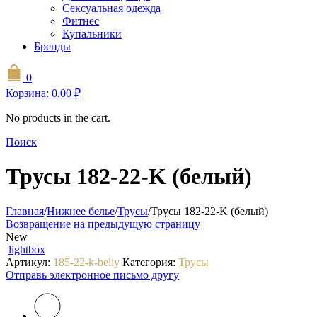
Сексуальная одежда
Фитнес
Купальники
Бренды
0
Корзина:
0.00
₽
No products in the cart.
Поиск
Трусы 182-22-K (белый)
Главная
/
Нижнее белье
/
Трусы
/
Трусы 182-22-K (белый)
Возвращение на предыдущую страницу
New
lightbox
Артикул:
185-22-k-beliy
Категория:
Трусы
Отправь электронное письмо другу