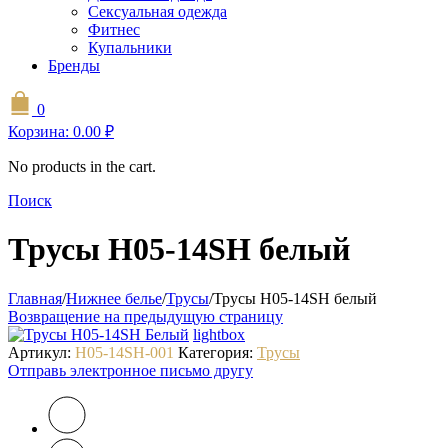
Сексуальная одежда
Фитнес
Купальники
Бренды
0
Корзина:
0.00
₽
No products in the cart.
Поиск
Трусы H05-14SH белый
Главная
/
Нижнее белье
/
Трусы
/
Трусы H05-14SH белый
Возвращение на предыдущую страницу
lightbox
Артикул:
H05-14SH-001
Категория:
Трусы
Отправь электронное письмо другу